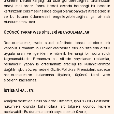
ürünlerin bedeli karşılığında bize göndereceğiniz tarafınızdan
onaylı mail-order formu bedeli dışında herhangi bir bedelin
kartınızdan çekilmesi halinde doğal olarak bankaya itiraz edebilir
ve bu tutarın ödenmesini engelleyebileceğiniz için bir risk
oluşturmamaktadır.
ÜÇÜNCÜ TARAF WEB SİTELERİ VE UYGULAMALAR:
Restoranlarımız, web sitesi dâhilinde başka sitelere link
verebilir. Firmamız, bu linkler vasıtasıyla erişilen sitelerin gizlilik
uygulamaları ve içeriklerine yönelik herhangi bir sorumluluk
taşımamaktadır. Firmamıza ait sitede yayınlanan reklamlar,
reklamcılık yapan iş ortaklarımız aracılığı ile kullanıcılarımıza
dağıtılır. İşbu sözleşmedeki Gizlilik Politikası Prensipleri, sadece
restoranlarımızın kullanımına ilişkindir, üçüncü taraf web
sitelerini kapsamaz.
İSTİSNAİ HALLER:
Aşağıda belirtilen sınırlı hallerde Firmamız, işbu "Gizlilik Politikası"
hükümleri dışında kullanıcılara ait bilgileri üçüncü kişilere
açıklayabilir. Bu durumlar sınırlı sayıda olmak üzere;