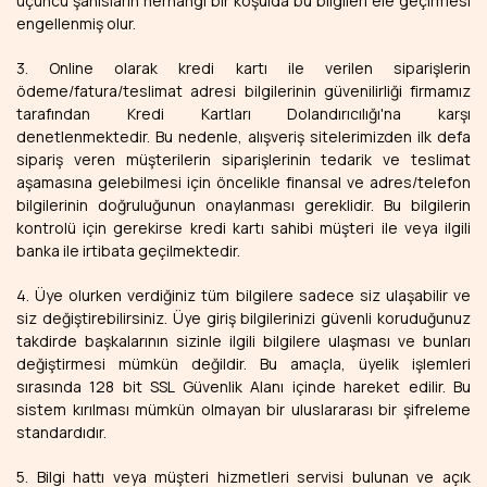
üçüncü şahısların herhangi bir koşulda bu bilgileri ele geçirmesi
engellenmiş olur.
3. Online olarak kredi kartı ile verilen siparişlerin
ödeme/fatura/teslimat adresi bilgilerinin güvenilirliği firmamız
tarafından Kredi Kartları Dolandırıcılığı'na karşı
denetlenmektedir. Bu nedenle, alışveriş sitelerimizden ilk defa
sipariş veren müşterilerin siparişlerinin tedarik ve teslimat
aşamasına gelebilmesi için öncelikle finansal ve adres/telefon
bilgilerinin doğruluğunun onaylanması gereklidir. Bu bilgilerin
kontrolü için gerekirse kredi kartı sahibi müşteri ile veya ilgili
banka ile irtibata geçilmektedir.
4. Üye olurken verdiğiniz tüm bilgilere sadece siz ulaşabilir ve
siz değiştirebilirsiniz. Üye giriş bilgilerinizi güvenli koruduğunuz
takdirde başkalarının sizinle ilgili bilgilere ulaşması ve bunları
değiştirmesi mümkün değildir. Bu amaçla, üyelik işlemleri
sırasında 128 bit SSL Güvenlik Alanı içinde hareket edilir. Bu
sistem kırılması mümkün olmayan bir uluslararası bir şifreleme
standardıdır.
5. Bilgi hattı veya müşteri hizmetleri servisi bulunan ve açık