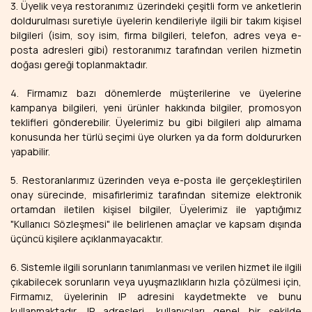
3. Üyelik veya restoranımız üzerindeki çeşitli form ve anketlerin
doldurulması suretiyle üyelerin kendileriyle ilgili bir takım kişisel
bilgileri (isim, soy isim, firma bilgileri, telefon, adres veya e-
posta adresleri gibi) restoranımız tarafından verilen hizmetin
doğası gereği toplanmaktadır.
4. Firmamız bazı dönemlerde müşterilerine ve üyelerine
kampanya bilgileri, yeni ürünler hakkında bilgiler, promosyon
teklifleri gönderebilir. Üyelerimiz bu gibi bilgileri alıp almama
konusunda her türlü seçimi üye olurken ya da form doldururken
yapabilir.
5. Restoranlarımız üzerinden veya e-posta ile gerçekleştirilen
onay sürecinde, misafirlerimiz tarafından sitemize elektronik
ortamdan iletilen kişisel bilgiler, Üyelerimiz ile yaptığımız
"Kullanıcı Sözleşmesi" ile belirlenen amaçlar ve kapsam dışında
üçüncü kişilere açıklanmayacaktır.
6. Sistemle ilgili sorunların tanımlanması ve verilen hizmet ile ilgili
çıkabilecek sorunların veya uyuşmazlıkların hızla çözülmesi için,
Firmamız, üyelerinin IP adresini kaydetmekte ve bunu
kullanmaktadır. IP adresleri, kullanıcıları genel bir şekilde