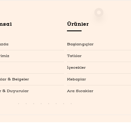
msal
Ürünler
ızda
Başlangıçlar
rimiz
Tatlılar
İçecekler
alar & Belgeler
Kebaplar
r & Duyurular
Ara Sıcaklar